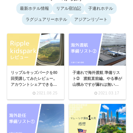
最新ホテル情報
リアル宿泊記
子連れホテル
ラグジュアリーホテル
アジアンリゾート
リップルキッズパークを80
子連れで海外渡航 準備リス
回受講してみたレビュー。
ト➁ 渡航直前編。やる事が
アカウントシェアできる英
山積みですが漏れは無いで
会話！子供の反応は？効果
すか？
2021.08.25
2021.03.17
は？