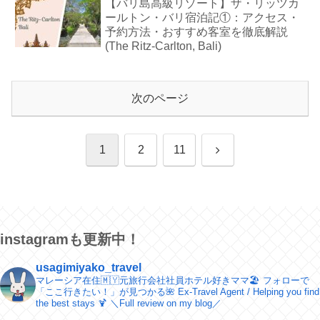
【バリ島高級リゾート】ザ・リッツカ
ールトン・バリ宿泊記①：アクセス・
予約方法・おすすめ客室を徹底解説
(The Ritz-Carlton, Bali)
次のページ
次
1
2
11
へ
instagramも更新中！
usagimiyako_travel
マレーシア在住🇲🇾元旅行会社社員ホテル好きママ🏖
フォローで
「ここ行きたい！」が見つかる🌺
Ex-Travel Agent / Helping you find
the best stays 🍹
＼​Full review on my blog／