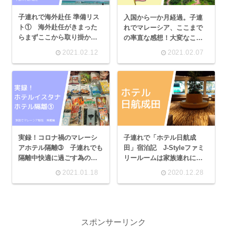
子連れで海外赴任 準備リス
入国から一か月経過。子連
ト① 海外赴任がきまった
れでマレーシア、ここまで
らまずここから取り掛かり
の率直な感想！大変なこ
ましょう！渡航３か月前
と、意外なこと。マレーシ
2021.02.12
2021.02.07
編。
アに住めば英語を話せるよ
うになる？
実録！コロナ禍のマレーシ
子連れで「ホテル日航成
アホテル隔離➂ 子連れでも
田」宿泊記 J-Styleファミ
隔離中快適に過ごす為の持
リールームは家族連れに最
ち物について！
適な和スタイルのお部屋！
2021.01.18
2020.12.28
スポンサーリンク