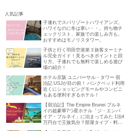
人気記事
子連れでスパリゾートハワイアンズ。
ハワイなのに冬は寒い・・。持ち物チ
ェックリスト、家族での楽しみ方も。
おすすめはモノリスタワー。
子供と行く羽田空港第３旅客ターミナ
ル完全ガイド！見るべきポイントと回
り方。子連れでも無料で楽しめる遊び
場の紹介！
ホテル京阪 ユニバーサル・タワー 宿
泊記 USJが目の前！ バンクベッド利用
近くにショッピングモールやコンビニ
もある便利すぎるホテル！
【宿泊記】The Empire Brunei ブルネ
イの超豪華7つ星ホテル「ジ・エンパ
イア・ブルネイ」に泊まってみた 1泊4
万円台で王族気分？部屋タイプ・料
金・朝食・プールまで徹底解説