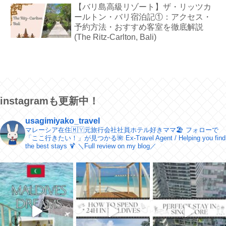
【バリ島高級リゾート】ザ・リッツカ
ールトン・バリ宿泊記①：アクセス・
予約方法・おすすめ客室を徹底解説
(The Ritz-Carlton, Bali)
instagramも更新中！
usagimiyako_travel
マレーシア在住🇲🇾元旅行会社社員ホテル好きママ🏖
フォローで
「ここ行きたい！」が見つかる🌺
Ex-Travel Agent / Helping you find
the best stays 🍹
＼​Full review on my blog／