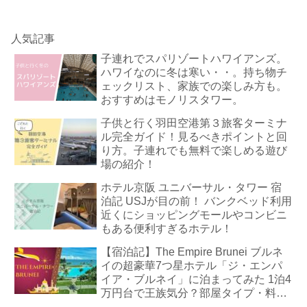
人気記事
子連れでスパリゾートハワイアンズ。
ハワイなのに冬は寒い・・。持ち物チ
ェックリスト、家族での楽しみ方も。
おすすめはモノリスタワー。
子供と行く羽田空港第３旅客ターミナ
ル完全ガイド！見るべきポイントと回
り方。子連れでも無料で楽しめる遊び
場の紹介！
ホテル京阪 ユニバーサル・タワー 宿
泊記 USJが目の前！ バンクベッド利用
近くにショッピングモールやコンビニ
もある便利すぎるホテル！
【宿泊記】The Empire Brunei ブルネ
イの超豪華7つ星ホテル「ジ・エンパ
イア・ブルネイ」に泊まってみた 1泊4
万円台で王族気分？部屋タイプ・料
金・朝食・プールまで徹底解説