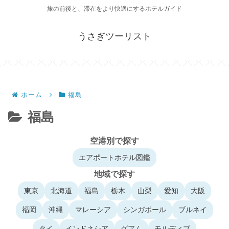
旅の前後と、滞在をより快適にするホテルガイド
うさぎツーリスト
ホーム
福島
福島
空港別で探す
エアポートホテル図鑑
地域で探す
東京
北海道
福島
栃木
山梨
愛知
大阪
福岡
沖縄
マレーシア
シンガポール
ブルネイ
タイ
インドネシア
グアム
モルディブ