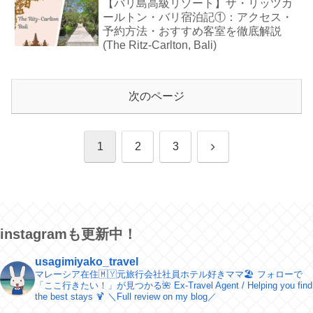
【バリ島高級リゾート】ザ・リッツカ
ールトン・バリ宿泊記①：アクセス・
予約方法・おすすめ客室を徹底解説
(The Ritz-Carlton, Bali)
次のページ
次
1
2
3
へ
instagramも更新中！
usagimiyako_travel
マレーシア在住🇲🇾元旅行会社社員ホテル好きママ🏖
フォローで
「ここ行きたい！」が見つかる🌺
Ex-Travel Agent / Helping you find
the best stays 🍹
＼​Full review on my blog／