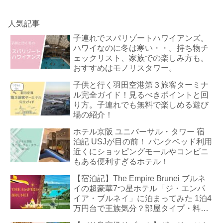
人気記事
子連れでスパリゾートハワイアンズ。
ハワイなのに冬は寒い・・。持ち物チ
ェックリスト、家族での楽しみ方も。
おすすめはモノリスタワー。
子供と行く羽田空港第３旅客ターミナ
ル完全ガイド！見るべきポイントと回
り方。子連れでも無料で楽しめる遊び
場の紹介！
ホテル京阪 ユニバーサル・タワー 宿
泊記 USJが目の前！ バンクベッド利用
近くにショッピングモールやコンビニ
もある便利すぎるホテル！
【宿泊記】The Empire Brunei ブルネ
イの超豪華7つ星ホテル「ジ・エンパ
イア・ブルネイ」に泊まってみた 1泊4
万円台で王族気分？部屋タイプ・料
金・朝食・プールまで徹底解説