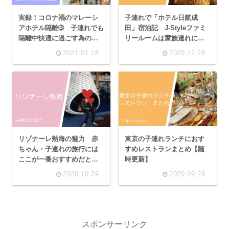
実録！コロナ禍のマレーシ
子連れで「ホテル日航成
アホテル隔離➂ 子連れでも
田」宿泊記 J-Styleファミ
隔離中快適に過ごす為の持
リールームは家族連れに最
ち物について！
適な和スタイルのお部屋！
2021.01.18
2020.12.28
東京の子連れランチにおす
リゾナーレ熱海の魅力 赤
すめレストランまとめ【随
ちゃん・子連れの旅行には
時更新】
ここが一番おすすめだと思
う理由。
2020.10.29
2020.09.29
スポンサーリンク