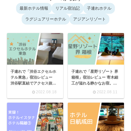
最新ホテル情報
リアル宿泊記
子連れホテル
ラグジュアリーホテル
アジアンリゾート
子連れで「渋谷エクセルホ
子連れで「星野リゾート 界
テル東急」宿泊レビュー
箱根」宿泊レビュー 寄木細
渋谷駅直結でアクセス抜
工が溢れる静かなお宿。絶
群！
景の露天風呂と懐石料理に
2022.08.18
2022.08.11
癒される！でも子供連れに
は注意点も・・。