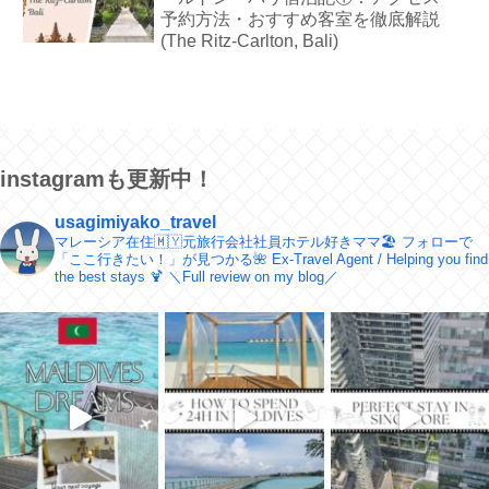
予約方法・おすすめ客室を徹底解説
(The Ritz-Carlton, Bali)
instagramも更新中！
usagimiyako_travel
マレーシア在住🇲🇾元旅行会社社員ホテル好きママ🏖
フォローで
「ここ行きたい！」が見つかる🌺
Ex-Travel Agent / Helping you find
the best stays 🍹
＼​Full review on my blog／