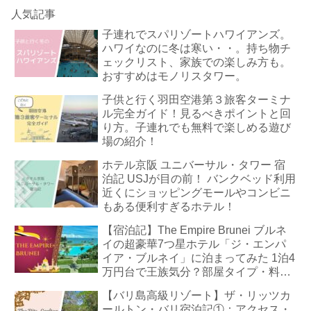
人気記事
子連れでスパリゾートハワイアンズ。
ハワイなのに冬は寒い・・。持ち物チ
ェックリスト、家族での楽しみ方も。
おすすめはモノリスタワー。
子供と行く羽田空港第３旅客ターミナ
ル完全ガイド！見るべきポイントと回
り方。子連れでも無料で楽しめる遊び
場の紹介！
ホテル京阪 ユニバーサル・タワー 宿
泊記 USJが目の前！ バンクベッド利用
近くにショッピングモールやコンビニ
もある便利すぎるホテル！
【宿泊記】The Empire Brunei ブルネ
イの超豪華7つ星ホテル「ジ・エンパ
イア・ブルネイ」に泊まってみた 1泊4
万円台で王族気分？部屋タイプ・料
金・朝食・プールまで徹底解説
【バリ島高級リゾート】ザ・リッツカ
ールトン・バリ宿泊記①：アクセス・