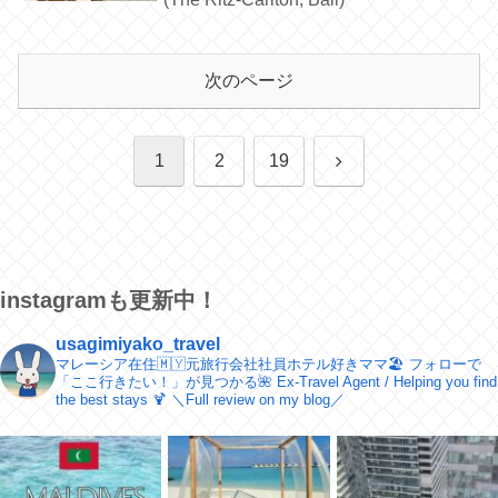
次のページ
次
1
2
19
へ
instagramも更新中！
usagimiyako_travel
マレーシア在住🇲🇾元旅行会社社員ホテル好きママ🏖
フォローで
「ここ行きたい！」が見つかる🌺
Ex-Travel Agent / Helping you find
the best stays 🍹
＼​Full review on my blog／