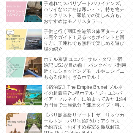
子連れでスパリゾートハワイアンズ。
ハワイなのに冬は寒い・・。持ち物チ
ェックリスト、家族での楽しみ方も。
おすすめはモノリスタワー。
子供と行く羽田空港第３旅客ターミナ
ル完全ガイド！見るべきポイントと回
り方。子連れでも無料で楽しめる遊び
場の紹介！
ホテル京阪 ユニバーサル・タワー 宿
泊記 USJが目の前！ バンクベッド利用
近くにショッピングモールやコンビニ
もある便利すぎるホテル！
【宿泊記】The Empire Brunei ブルネ
イの超豪華7つ星ホテル「ジ・エンパ
イア・ブルネイ」に泊まってみた 1泊4
万円台で王族気分？部屋タイプ・料
金・朝食・プールまで徹底解説
【バリ島高級リゾート】ザ・リッツカ
ールトン・バリ宿泊記①：アクセス・
予約方法・おすすめ客室を徹底解説
(The Ritz-Carlton, Bali)