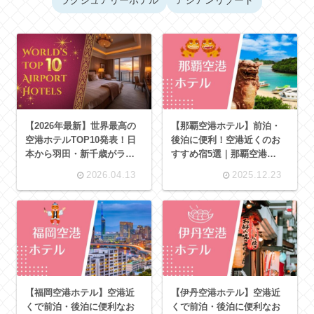
ラグジュアリーホテル
アジアンリゾート
【2026年最新】世界最高の
【那覇空港ホテル】前泊・
空港ホテルTOP10発表！日
後泊に便利！空港近くのお
本から羽田・新千歳がラン
すすめ宿5選｜那覇空港
クイン！11冠の絶対王者と
（OKA）エアポートホテル
2026.04.13
2025.12.23
は？
図鑑
【福岡空港ホテル】空港近
【伊丹空港ホテル】空港近
くで前泊・後泊に便利なお
くで前泊・後泊に便利なお