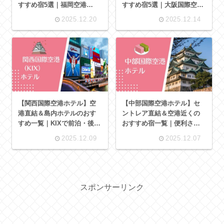
すすめ宿5選｜福岡空港
すすめ宿5選｜大阪国際空港
（FUK）エアポートホテル
（ITM）エアポートホテル図
2025.12.20
2025.12.14
図鑑
鑑
【関西国際空港ホテル】空
【中部国際空港ホテル】セ
港直結＆島内ホテルのおす
ントレア直結＆空港近くの
すめ一覧｜KIXで前泊・後泊
おすすめ宿一覧｜便利さ重
するならここ
視の前泊・後泊に
2025.12.09
2025.12.07
スポンサーリンク