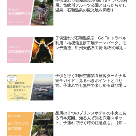
子供連れで石和温泉④ Go Toトラベル利
用。笛吹川フルーツ公園とほったらかし
温泉、石和温泉の観光地を満喫！
子供連れで石和温泉➁ Go To トラベル
利用！桔梗信玄餅工場テーマパーク、モ
ンデ酒造、甲州天然石工房 彩石の蔵を楽
しんできました。
子供と行く羽田空港第３旅客ターミナル
完全ガイド！見るべきポイントと回り
方。子連れでも無料で楽しめる遊び場の
紹介！
品川の３つのプリンスホテルの中央にあ
る日本庭園。知る人ぞ知る穴場スポッ
ト。子連れで行く時の注意点も。【知っ
てたらかっこいい】