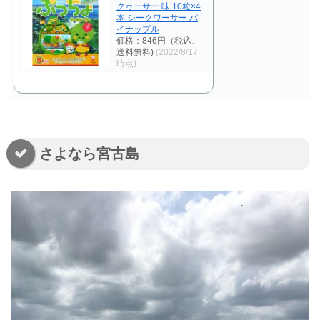
クヮーサー 味 10粒×4
本 シークワーサー パ
イナップル
価格：846円（税込、
送料無料)
(2022/8/17
時点)
さよなら宮古島