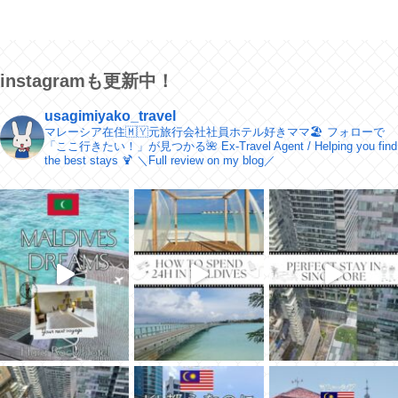
instagramも更新中！
usagimiyako_travel
マレーシア在住🇲🇾元旅行会社社員ホテル好きママ🏖
フォローで
「ここ行きたい！」が見つかる🌺
Ex-Travel Agent / Helping you find
the best stays 🍹
＼​Full review on my blog／